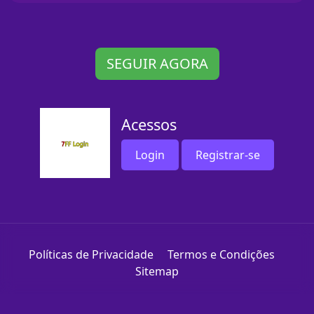
SEGUIR AGORA
Acessos
Login
Registrar-se
Políticas de Privacidade
Termos e Condições
Sitemap