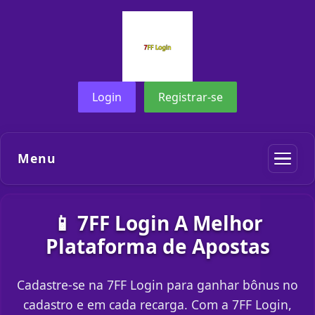
Login
Registrar-se
Menu
📱 7FF Login A Melhor
Plataforma de Apostas
Cadastre-se na 7FF Login para ganhar bônus no
cadastro e em cada recarga. Com a 7FF Login,