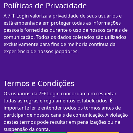
Políticas de Privacidade
A 7FF Login valoriza a privacidade de seus usuários e
está empenhada em proteger todas as informações
pessoais fornecidas durante o uso de nossos canais de
comunicação. Todos os dados coletados são utilizados
exclusivamente para fins de melhoria contínua da
experiência de nossos jogadores.
Termos e Condições
Os usuários da 7FF Login concordam em respeitar
todas as regras e regulamentos estabelecidos. É
importante ler e entender todos os termos antes de
participar de nossos canais de comunicação. A violação
destes termos pode resultar em penalizações ou na
suspensão da conta.