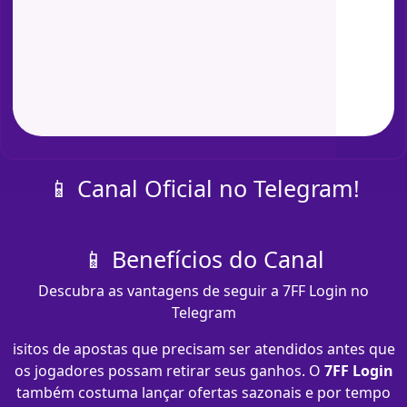
📱 Canal Oficial no Telegram!
📱 Benefícios do Canal
Descubra as vantagens de seguir a 7FF Login no
Telegram
isitos de apostas que precisam ser atendidos antes que
os jogadores possam retirar seus ganhos. O
7FF Login
também costuma lançar ofertas sazonais e por tempo