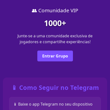
👥 Comunidade VIP
1000+
Junte-se a uma comunidade exclusiva de
jogadores e compartilhe experiências!
Entrar Grupo
📱 Como Seguir no Telegram
📱 Baixe o app Telegram no seu dispositivo