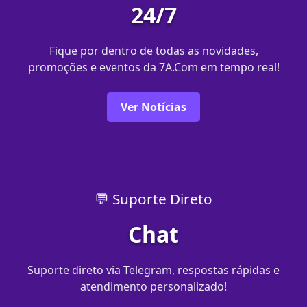
24/7
Fique por dentro de todas as novidades,
promoções e eventos da 7A.Com em tempo real!
Ver Notícias
💬 Suporte Direto
Chat
Suporte direto via Telegram, respostas rápidas e
atendimento personalizado!