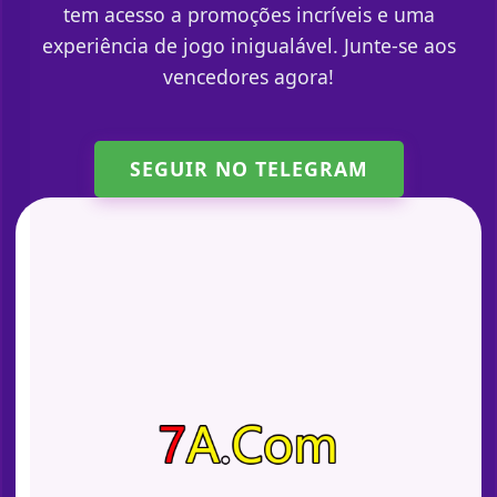
tem acesso a promoções incríveis e uma
experiência de jogo inigualável. Junte-se aos
vencedores agora!
SEGUIR NO TELEGRAM