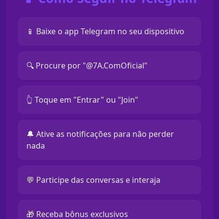
📱 Baixe o app Telegram no seu dispositivo
🔍 Procure por "@7A.ComOficial"
👆 Toque em "Entrar" ou "Join"
🔔 Ative as notificações para não perder
nada
💬 Participe das conversas e interaja
🎁 Receba bônus exclusivos