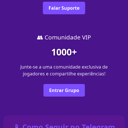
Falar Suporte
👥 Comunidade VIP
1000+
Junte-se a uma comunidade exclusiva de
jogadores e compartilhe experiências!
Entrar Grupo
📱 Como Seguir no Telegram