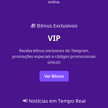
online.
🎁 Bônus Exclusivos
VIP
Receba bônus exclusivos do Telegram,
promoções especiais e códigos promocionais
únicos!
Ver Bônus
📢 Notícias em Tempo Real