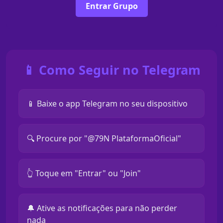
Entrar Grupo
📱 Como Seguir no Telegram
📱 Baixe o app Telegram no seu dispositivo
🔍 Procure por "@79N PlataformaOficial"
👆 Toque em "Entrar" ou "Join"
🔔 Ative as notificações para não perder
nada