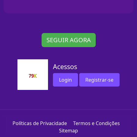
SEGUIR AGORA
Acessos
Login
Registrar-se
Políticas de Privacidade
Termos e Condições
Sitemap