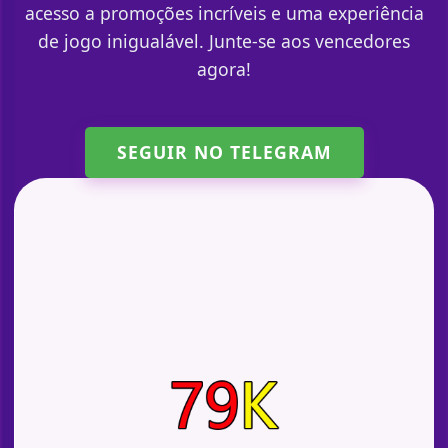
acesso a promoções incríveis e uma experiência
de jogo inigualável. Junte-se aos vencedores
agora!
SEGUIR NO TELEGRAM