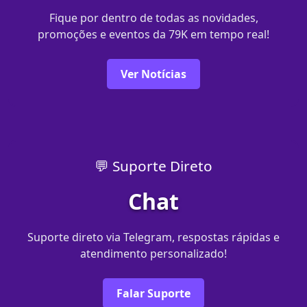
Fique por dentro de todas as novidades,
promoções e eventos da 79K em tempo real!
Ver Notícias
💬 Suporte Direto
Chat
Suporte direto via Telegram, respostas rápidas e
atendimento personalizado!
Falar Suporte