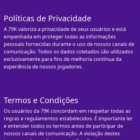
Políticas de Privacidade
A 79K valoriza a privacidade de seus usuários e está
empenhada em proteger todas as informações
pessoais fornecidas durante o uso de nossos canais de
comunicação. Todos os dados coletados são utilizados
exclusivamente para fins de melhoria contínua da
experiência de nossos jogadores.
Termos e Condições
Os usuários da 79K concordam em respeitar todas as
regras e regulamentos estabelecidos. É importante ler
e entender todos os termos antes de participar de
nossos canais de comunicação. A violação destes