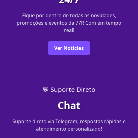
Fique por dentro de todas as novidades,
promoções e eventos da 77R Com em tempo
real!
Ver Notícias
💬 Suporte Direto
Chat
Suporte direto via Telegram, respostas rápidas e
atendimento personalizado!