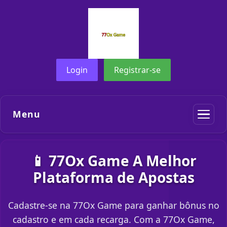
Login
Registrar-se
Menu
📱 77Ox Game A Melhor
Plataforma de Apostas
Cadastre-se na 77Ox Game para ganhar bônus no
cadastro e em cada recarga. Com a 77Ox Game,