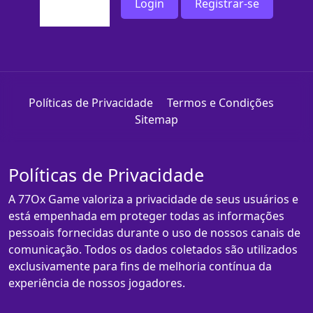
Login
Registrar-se
Políticas de Privacidade
Termos e Condições
Sitemap
Políticas de Privacidade
A 77Ox Game valoriza a privacidade de seus usuários e
está empenhada em proteger todas as informações
pessoais fornecidas durante o uso de nossos canais de
comunicação. Todos os dados coletados são utilizados
exclusivamente para fins de melhoria contínua da
experiência de nossos jogadores.