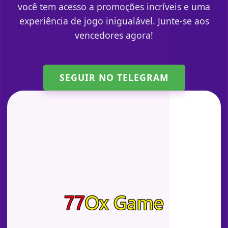
você tem acesso a promoções incríveis e uma
experiência de jogo inigualável. Junte-se aos
vencedores agora!
SEGUIR NO TELEGRAM