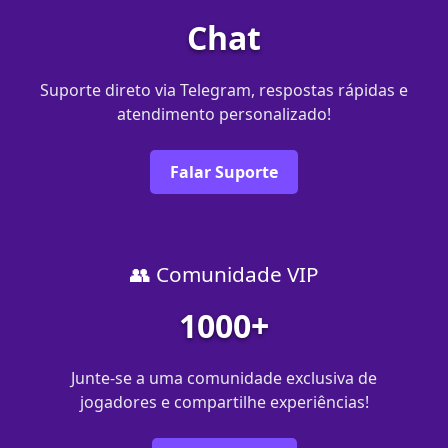
Chat
Suporte direto via Telegram, respostas rápidas e
atendimento personalizado!
Falar Suporte
👥 Comunidade VIP
1000+
Junte-se a uma comunidade exclusiva de
jogadores e compartilhe experiências!