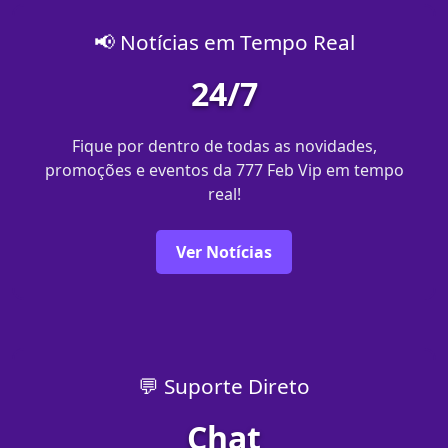
📢 Notícias em Tempo Real
24/7
Fique por dentro de todas as novidades,
promoções e eventos da 777 Feb Vip em tempo
real!
Ver Notícias
💬 Suporte Direto
Chat