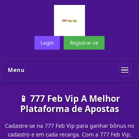
Login
Registrar-se
Menu
📱 777 Feb Vip A Melhor
Plataforma de Apostas
Cadastre-se na 777 Feb Vip para ganhar bônus no
cadastro e em cada recarga. Com a 777 Feb Vip,