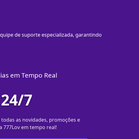
quipe de suporte especializada, garantindo
cias em Tempo Real
24/7
e todas as novidades, promoções e
a 777Lov em tempo real!