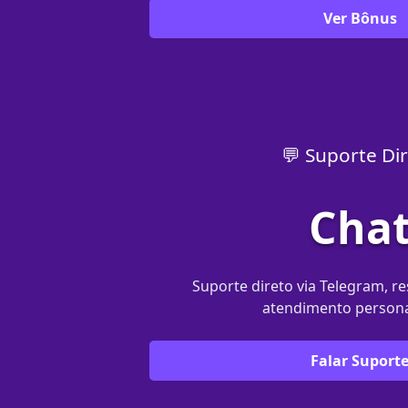
Ver Bônus
💬 Suporte Di
Cha
Suporte direto via Telegram, r
atendimento persona
Falar Suport