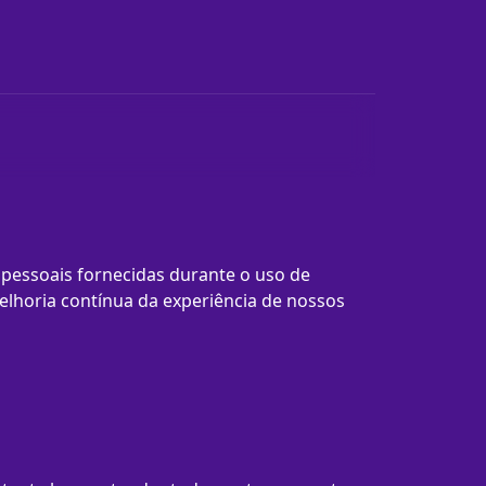
 pessoais fornecidas durante o uso de
elhoria contínua da experiência de nossos