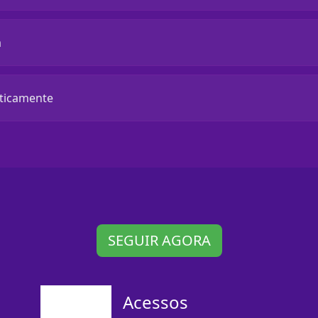
a
aticamente
SEGUIR AGORA
Acessos