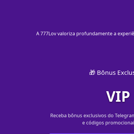
A 777Lov valoriza profundamente a experiê
🎁 Bônus Exclu
VIP
Receba bônus exclusivos do Telegra
e códigos promocionai