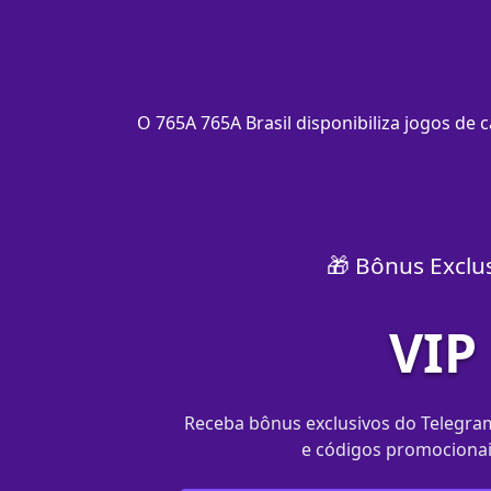
O 765A 765A Brasil disponibiliza jogos de
🎁 Bônus Exclu
VIP
Receba bônus exclusivos do Telegra
e códigos promocionai