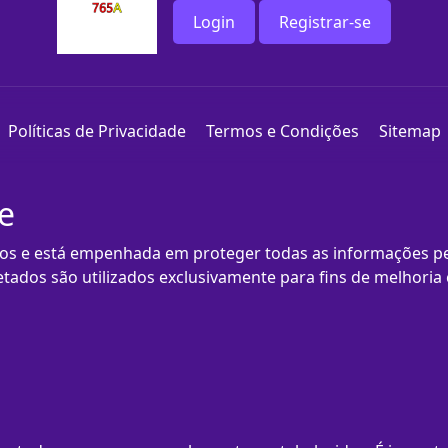
Login
Registrar-se
Políticas de Privacidade
Termos e Condições
Sitemap
de
rios e está empenhada em proteger todas as informações p
tados são utilizados exclusivamente para fins de melhoria