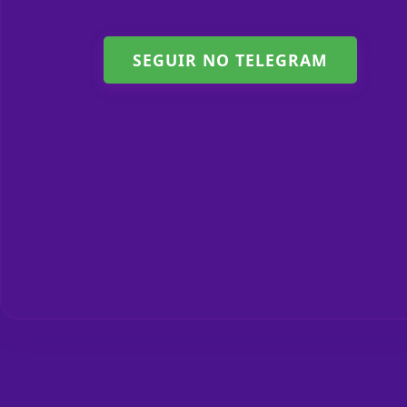
SEGUIR NO TELEGRAM