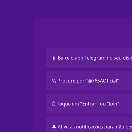
📱 Baixe o app Telegram no seu disp
🔍 Procure por "@765AOficial"
👆 Toque em "Entrar" ou "Join"
🔔 Ative as notificações para não p