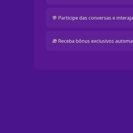
💬 Participe das conversas e interaj
🎁 Receba bônus exclusivos autom