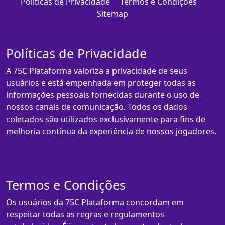
Políticas de Privacidade
Termos e Condições
Sitemap
Políticas de Privacidade
A 75C Plataforma valoriza a privacidade de seus
usuários e está empenhada em proteger todas as
informações pessoais fornecidas durante o uso de
nossos canais de comunicação. Todos os dados
coletados são utilizados exclusivamente para fins de
melhoria contínua da experiência de nossos jogadores.
Termos e Condições
Os usuários da 75C Plataforma concordam em
respeitar todas as regras e regulamentos