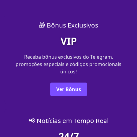
🎁 Bônus Exclusivos
VIP
Receba bônus exclusivos do Telegram,
promoções especiais e códigos promocionais
únicos!
Ver Bônus
📢 Notícias em Tempo Real
24/7