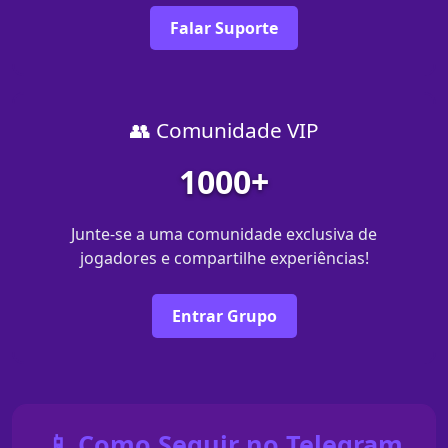
Falar Suporte
👥 Comunidade VIP
1000+
Junte-se a uma comunidade exclusiva de
jogadores e compartilhe experiências!
Entrar Grupo
📱 Como Seguir no Telegram