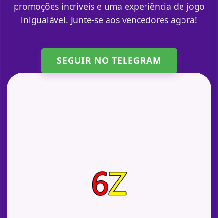
promoções incríveis e uma experiência de jogo
inigualável. Junte-se aos vencedores agora!
SEGUIR NO TELEGRAM