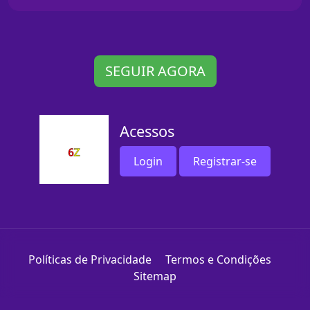
SEGUIR AGORA
Acessos
Login
Registrar-se
Políticas de Privacidade
Termos e Condições
Sitemap