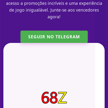
acesso a promoções incríveis e uma experiência
de jogo inigualável. Junte-se aos vencedores
agora!
SEGUIR NO TELEGRAM