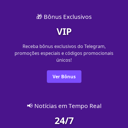
🎁 Bônus Exclusivos
VIP
Receba bônus exclusivos do Telegram,
promoções especiais e códigos promocionais
únicos!
Ver Bônus
📢 Notícias em Tempo Real
24/7