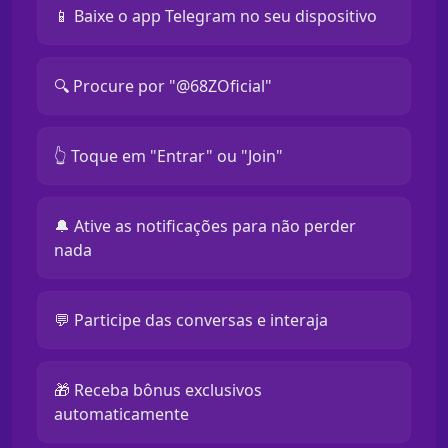
📱 Baixe o app Telegram no seu dispositivo
🔍 Procure por "@68ZOficial"
👆 Toque em "Entrar" ou "Join"
🔔 Ative as notificações para não perder
nada
💬 Participe das conversas e interaja
🎁 Receba bônus exclusivos
automaticamente