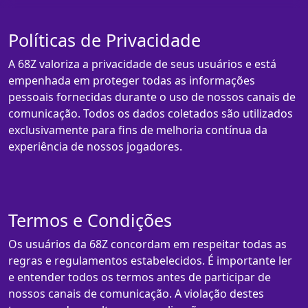
Políticas de Privacidade
A 68Z valoriza a privacidade de seus usuários e está
empenhada em proteger todas as informações
pessoais fornecidas durante o uso de nossos canais de
comunicação. Todos os dados coletados são utilizados
exclusivamente para fins de melhoria contínua da
experiência de nossos jogadores.
Termos e Condições
Os usuários da 68Z concordam em respeitar todas as
regras e regulamentos estabelecidos. É importante ler
e entender todos os termos antes de participar de
nossos canais de comunicação. A violação destes