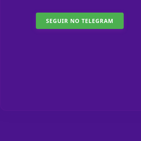
SEGUIR NO TELEGRAM