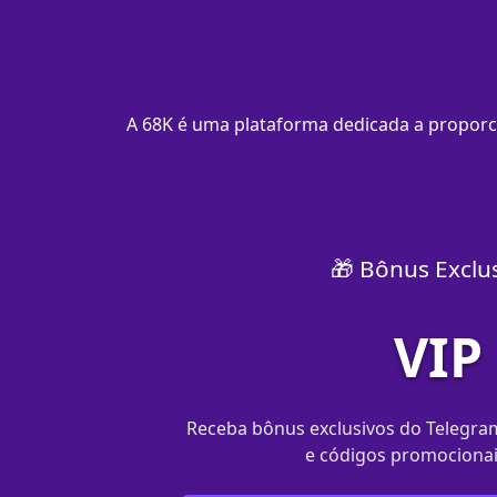
A 68K é uma plataforma dedicada a proporcio
🎁 Bônus Exclu
VIP
Receba bônus exclusivos do Telegra
e códigos promocionai