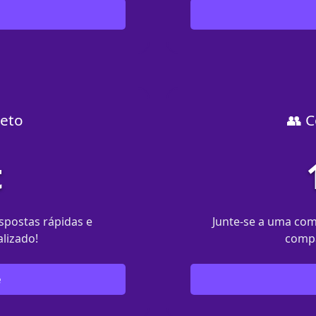
reto
👥 
t
espostas rápidas e
Junte-se a uma com
lizado!
compa
e