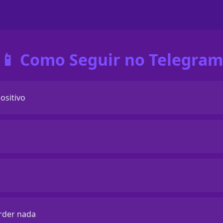
📱 Como Seguir no Telegram
ositivo
erder nada