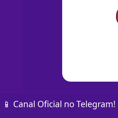
📱 Canal Oficial no Telegram!