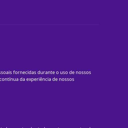
ssoais fornecidas durante o uso de nossos
 contínua da experiência de nossos