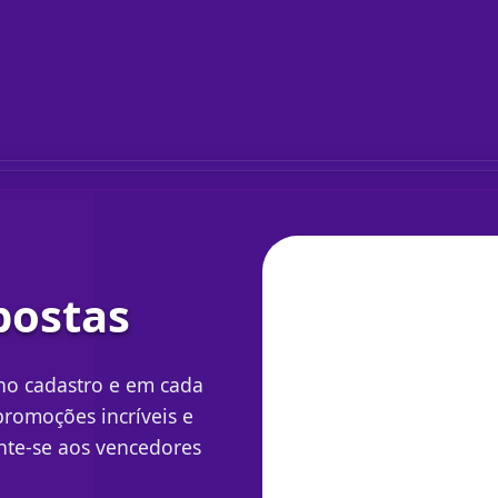
postas
no cadastro e em cada
promoções incríveis e
unte-se aos vencedores