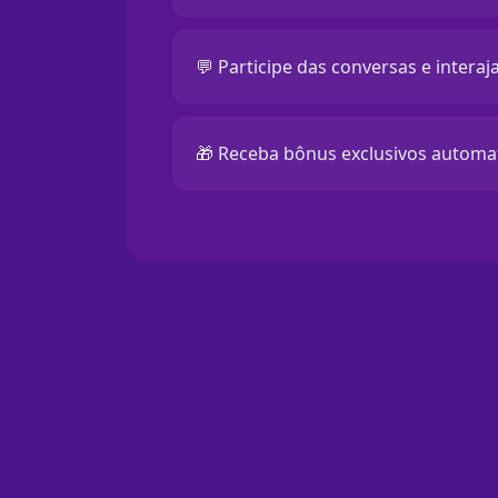
💬 Participe das conversas e interaj
🎁 Receba bônus exclusivos autom