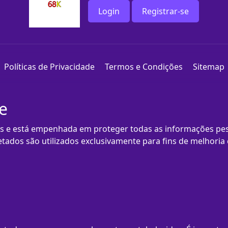
Login
Registrar-se
Políticas de Privacidade
Termos e Condições
Sitemap
de
ios e está empenhada em proteger todas as informações pe
tados são utilizados exclusivamente para fins de melhoria