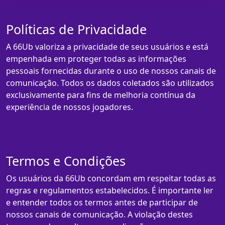
Políticas de Privacidade
A 66Ub valoriza a privacidade de seus usuários e está
empenhada em proteger todas as informações
pessoais fornecidas durante o uso de nossos canais de
comunicação. Todos os dados coletados são utilizados
exclusivamente para fins de melhoria contínua da
experiência de nossos jogadores.
Termos e Condições
Os usuários da 66Ub concordam em respeitar todas as
regras e regulamentos estabelecidos. É importante ler
e entender todos os termos antes de participar de
nossos canais de comunicação. A violação destes