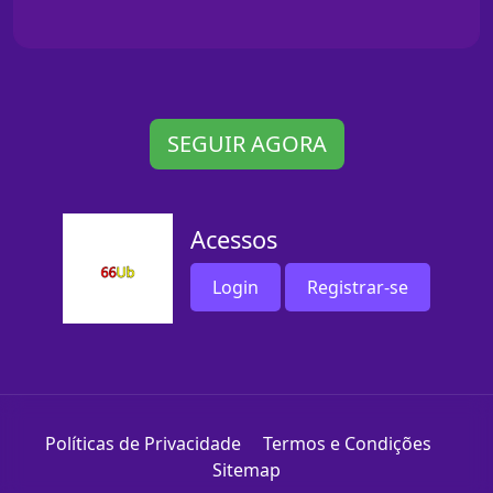
SEGUIR AGORA
Acessos
Login
Registrar-se
Políticas de Privacidade
Termos e Condições
Sitemap