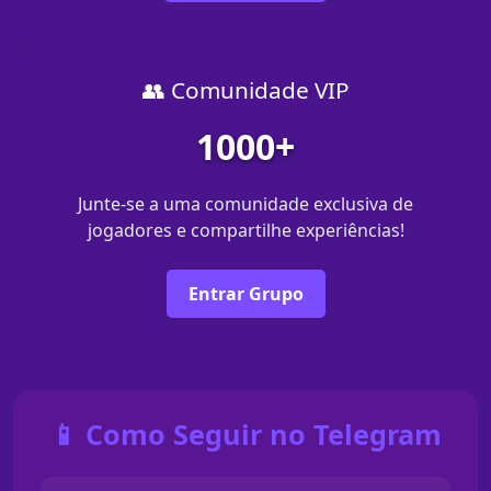
👥 Comunidade VIP
1000+
Junte-se a uma comunidade exclusiva de
jogadores e compartilhe experiências!
Entrar Grupo
📱 Como Seguir no Telegram