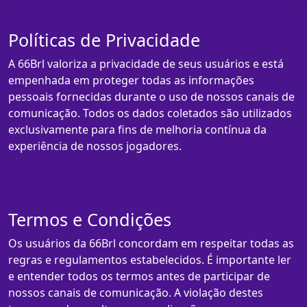
Políticas de Privacidade
A 66Brl valoriza a privacidade de seus usuários e está
empenhada em proteger todas as informações
pessoais fornecidas durante o uso de nossos canais de
comunicação. Todos os dados coletados são utilizados
exclusivamente para fins de melhoria contínua da
experiência de nossos jogadores.
Termos e Condições
Os usuários da 66Brl concordam em respeitar todas as
regras e regulamentos estabelecidos. É importante ler
e entender todos os termos antes de participar de
nossos canais de comunicação. A violação destes