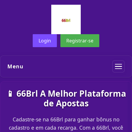
Login
Registrar-se
Menu
📱 66Brl A Melhor Plataforma
de Apostas
Cadastre-se na 66Brl para ganhar bônus no
cadastro e em cada recarga. Com a 66Brl, você