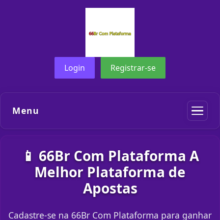
Login
Registrar-se
Menu
📱 66Br Com Plataforma A
Melhor Plataforma de
Apostas
Cadastre-se na 66Br Com Plataforma para ganhar