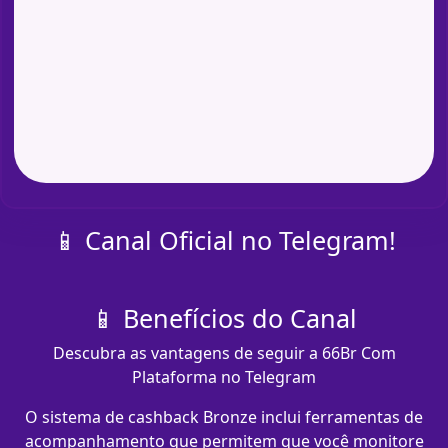
📱 Canal Oficial no Telegram!
📱 Benefícios do Canal
Descubra as vantagens de seguir a 66Br Com
Plataforma no Telegram
O sistema de cashback Bronze inclui ferramentas de
acompanhamento que permitem que você monitore