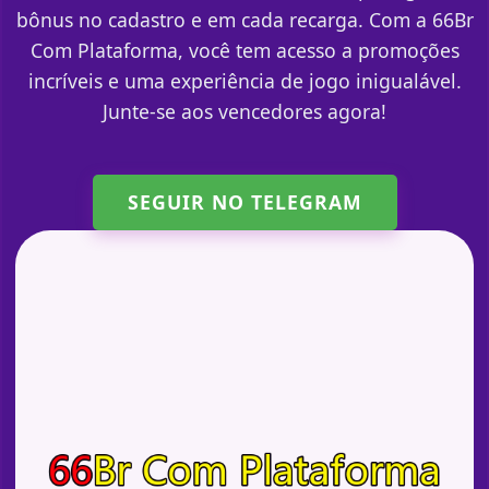
bônus no cadastro e em cada recarga. Com a 66Br
Com Plataforma, você tem acesso a promoções
incríveis e uma experiência de jogo inigualável.
Junte-se aos vencedores agora!
SEGUIR NO TELEGRAM