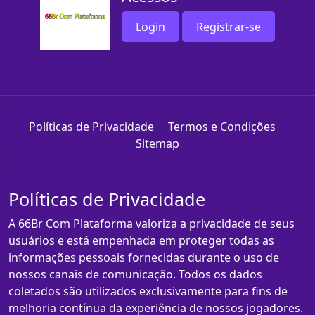
Login
Registrar-se
Políticas de Privacidade
Termos e Condições
Sitemap
Políticas de Privacidade
A 66Br Com Plataforma valoriza a privacidade de seus
usuários e está empenhada em proteger todas as
informações pessoais fornecidas durante o uso de
nossos canais de comunicação. Todos os dados
coletados são utilizados exclusivamente para fins de
melhoria contínua da experiência de nossos jogadores.