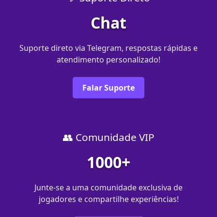
Chat
Suporte direto via Telegram, respostas rápidas e
atendimento personalizado!
Falar Suporte
👥 Comunidade VIP
1000+
Junte-se a uma comunidade exclusiva de
jogadores e compartilhe experiências!