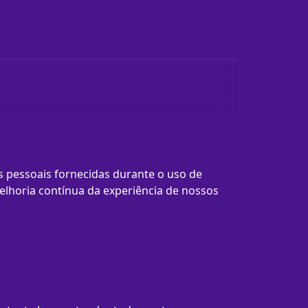
s pessoais fornecidas durante o uso de
elhoria contínua da experiência de nossos