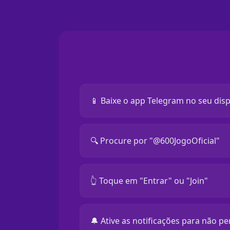
📱 Baixe o app Telegram no seu disp
🔍 Procure por "@600JogoOficial"
👆 Toque em "Entrar" ou "Join"
🔔 Ative as notificações para não p