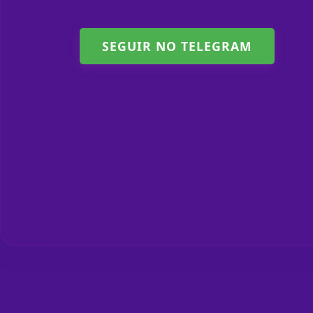
SEGUIR NO TELEGRAM