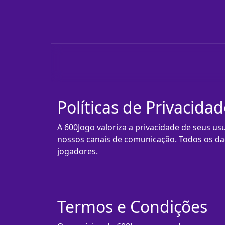
Políticas de Privacida
A 600Jogo valoriza a privacidade de seus u
nossos canais de comunicação. Todos os dad
jogadores.
Termos e Condições