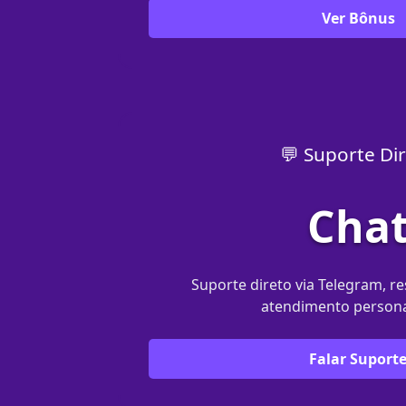
Ver Bônus
💬 Suporte Di
Cha
Suporte direto via Telegram, r
atendimento persona
Falar Suport