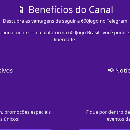
📱 Benefícios do Canal
Descubra as vantagens de seguir a 600Jogo no Telegram
cionalmente — na plataforma 600Jogo Brasil , você pode e
liberdade.
sivos
📢 Notí
m, promoções especiais
Fique por dentro d
s únicos!
eventos d