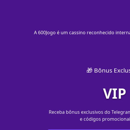
A 600Jogo é um cassino reconhecido interna
🎁 Bônus Exclu
VIP
Receba bônus exclusivos do Telegra
e códigos promocionai