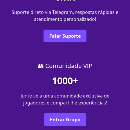
Suporte direto via Telegram, respostas rápidas e
atendimento personalizado!
Falar Suporte
👥 Comunidade VIP
1000+
Junte-se a uma comunidade exclusiva de
jogadores e compartilhe experiências!
Entrar Grupo