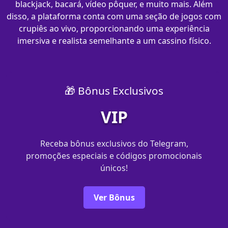
blackjack, bacará, vídeo pôquer, e muito mais. Além
disso, a plataforma conta com uma seção de jogos com
crupiês ao vivo, proporcionando uma experiência
imersiva e realista semelhante a um cassino físico.
🎁 Bônus Exclusivos
VIP
Receba bônus exclusivos do Telegram,
promoções especiais e códigos promocionais
únicos!
Ver Bônus