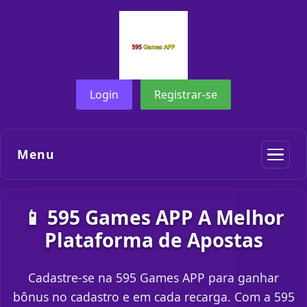
Login
Registrar-se
Menu
📱 595 Games APP A Melhor
Plataforma de Apostas
Cadastre-se na 595 Games APP para ganhar
bônus no cadastro e em cada recarga. Com a 595