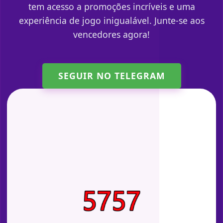
tem acesso a promoções incríveis e uma
experiência de jogo inigualável. Junte-se aos
vencedores agora!
SEGUIR NO TELEGRAM