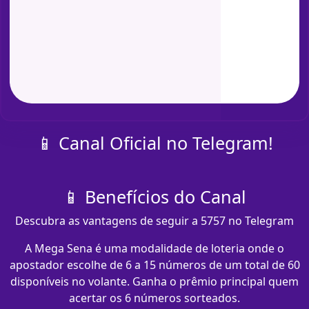
📱 Canal Oficial no Telegram!
📱 Benefícios do Canal
Descubra as vantagens de seguir a 5757 no Telegram
A Mega Sena é uma modalidade de loteria onde o
apostador escolhe de 6 a 15 números de um total de 60
disponíveis no volante. Ganha o prêmio principal quem
acertar os 6 números sorteados.