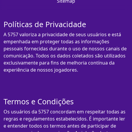
Sitemap
Políticas de Privacidade
A 5757 valoriza a privacidade de seus usuários e está
empenhada em proteger todas as informações
pessoais fornecidas durante o uso de nossos canais de
comunicação. Todos os dados coletados são utilizados
exclusivamente para fins de melhoria contínua da
experiência de nossos jogadores.
Termos e Condições
Os usuários da 5757 concordam em respeitar todas as
regras e regulamentos estabelecidos. É importante ler
e entender todos os termos antes de participar de