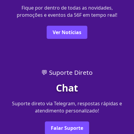
Fique por dentro de todas as novidades,
promoções e eventos da 56F em tempo real!
Ver Notícias
💬 Suporte Direto
Chat
Suporte direto via Telegram, respostas rápidas e
atendimento personalizado!
Falar Suporte