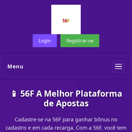
Login
Registrar-se
Menu
📱 56F A Melhor Plataforma
de Apostas
Cadastre-se na 56F para ganhar bônus no
cadastro e em cada recarga. Com a 56F, você tem