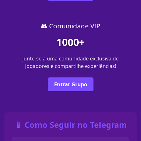
👥 Comunidade VIP
1000+
Junte-se a uma comunidade exclusiva de
jogadores e compartilhe experiências!
Entrar Grupo
📱 Como Seguir no Telegram