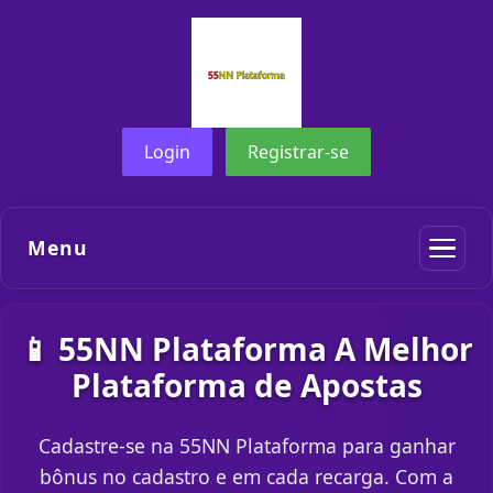
Login
Registrar-se
Menu
📱 55NN Plataforma A Melhor
Plataforma de Apostas
Cadastre-se na 55NN Plataforma para ganhar
bônus no cadastro e em cada recarga. Com a