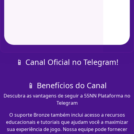
📱 Canal Oficial no Telegram!
📱 Benefícios do Canal
Descubra as vantagens de seguir a 55NN Plataforma no
Telegram
O suporte Bronze também inclui acesso a recursos
educacionais e tutoriais que ajudam você a maximizar
sua experiência de jogo. Nossa equipe pode fornecer