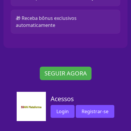
🎁 Receba bônus exclusivos
automaticamente
SEGUIR AGORA
Acessos
Login
Registrar-se