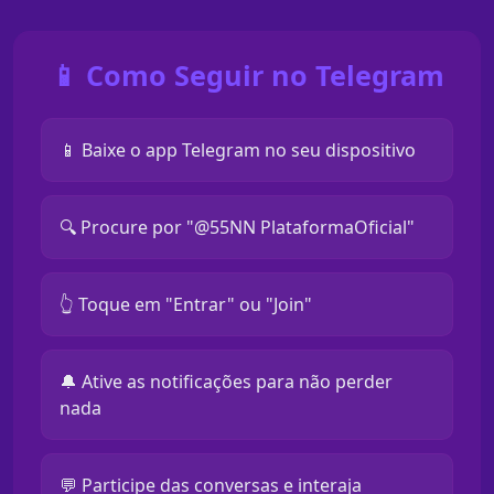
📱 Como Seguir no Telegram
📱 Baixe o app Telegram no seu dispositivo
🔍 Procure por "@55NN PlataformaOficial"
👆 Toque em "Entrar" ou "Join"
🔔 Ative as notificações para não perder
nada
💬 Participe das conversas e interaja