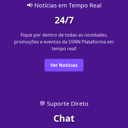
📢 Notícias em Tempo Real
24/7
Fique por dentro de todas as novidades,
promoções e eventos da 55NN Plataforma em
tempo real!
Ver Notícias
💬 Suporte Direto
Chat