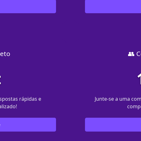
reto
👥 
t
espostas rápidas e
Junte-se a uma com
lizado!
compa
e