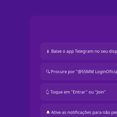
📱 Baixe o app Telegram no seu disp
🔍 Procure por "@55MM LoginOficia
👆 Toque em "Entrar" ou "Join"
🔔 Ative as notificações para não p