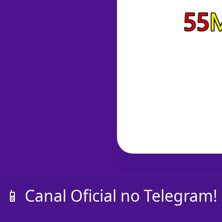
📱 Canal Oficial no Telegram!