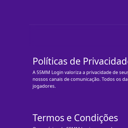
Políticas de Privacida
A 55MM Login valoriza a privacidade de se
nossos canais de comunicação. Todos os dad
jogadores.
Termos e Condições