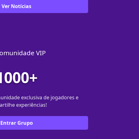
Ver Notícias
Comunidade VIP
1000+
unidade exclusiva de jogadores e
rtilhe experiências!
Entrar Grupo