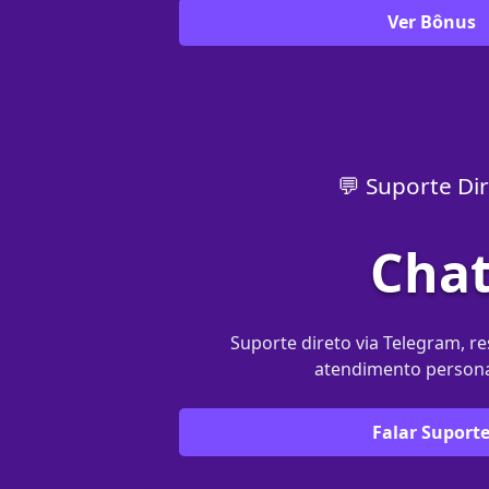
Ver Bônus
💬 Suporte Di
Cha
Suporte direto via Telegram, r
atendimento persona
Falar Suport