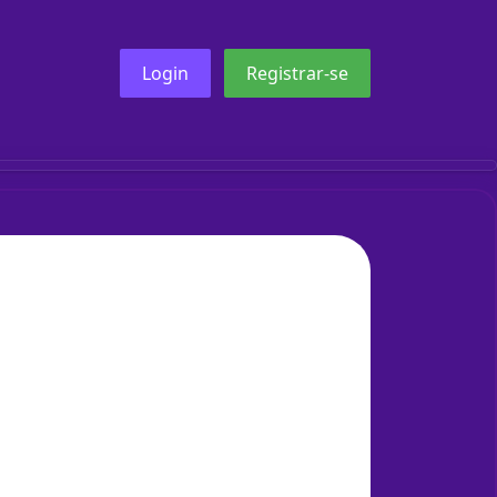
Login
Registrar-se