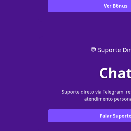
Ver Bônus
💬 Suporte Di
Cha
Suporte direto via Telegram, r
atendimento persona
Falar Suport