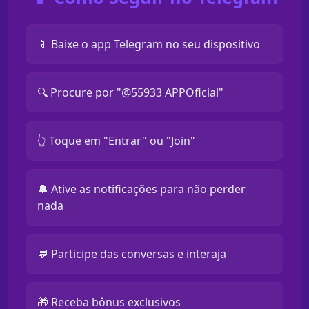
📱 Baixe o app Telegram no seu dispositivo
🔍 Procure por "@55933 APPOficial"
👆 Toque em "Entrar" ou "Join"
🔔 Ative as notificações para não perder
nada
💬 Participe das conversas e interaja
🎁 Receba bônus exclusivos