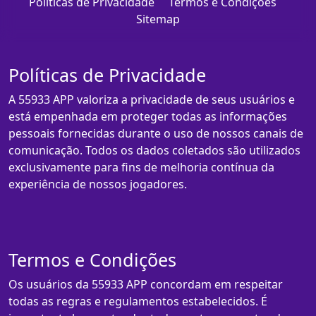
Políticas de Privacidade
Termos e Condições
Sitemap
Políticas de Privacidade
A 55933 APP valoriza a privacidade de seus usuários e
está empenhada em proteger todas as informações
pessoais fornecidas durante o uso de nossos canais de
comunicação. Todos os dados coletados são utilizados
exclusivamente para fins de melhoria contínua da
experiência de nossos jogadores.
Termos e Condições
Os usuários da 55933 APP concordam em respeitar
todas as regras e regulamentos estabelecidos. É