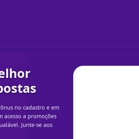
elhor
postas
bônus no cadastro e em
em acesso a promoções
ualável. Junte-se aos