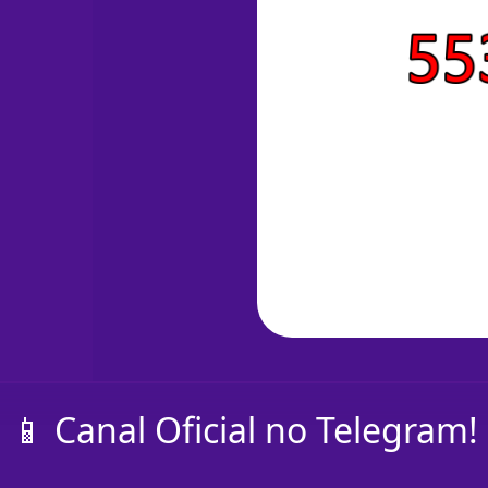
📱 Canal Oficial no Telegram!