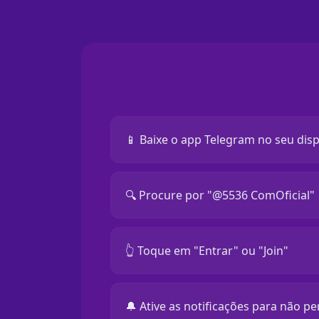
📱 Baixe o app Telegram no seu disp
🔍 Procure por "@5536 ComOficial"
👆 Toque em "Entrar" ou "Join"
🔔 Ative as notificações para não p