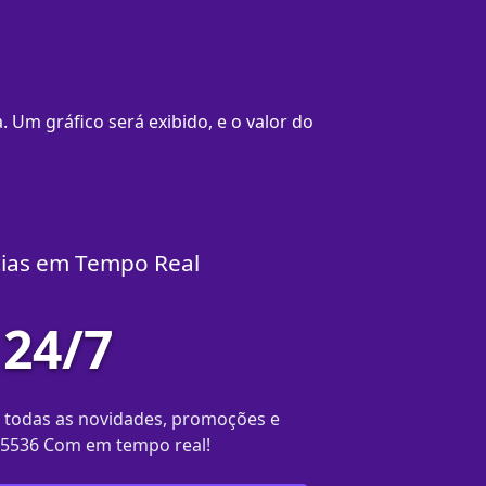
 Um gráfico será exibido, e o valor do
cias em Tempo Real
24/7
e todas as novidades, promoções e
 5536 Com em tempo real!