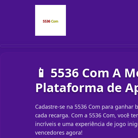
📱 5536 Com A M
Plataforma de A
Cadastre-se na 5536 Com para ganhar 
cada recarga. Com a 5536 Com, você t
incríveis e uma experiência de jogo inig
vencedores agora!