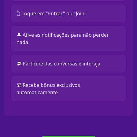
👆 Toque em "Entrar" ou "Join"
🔔 Ative as notificações para não perder
nada
💬 Participe das conversas e interaja
🎁 Receba bônus exclusivos
automaticamente