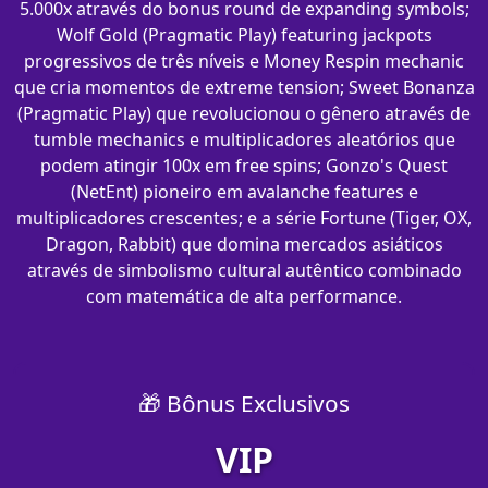
5.000x através do bonus round de expanding symbols;
Wolf Gold (Pragmatic Play) featuring jackpots
progressivos de três níveis e Money Respin mechanic
que cria momentos de extreme tension; Sweet Bonanza
(Pragmatic Play) que revolucionou o gênero através de
tumble mechanics e multiplicadores aleatórios que
podem atingir 100x em free spins; Gonzo's Quest
(NetEnt) pioneiro em avalanche features e
multiplicadores crescentes; e a série Fortune (Tiger, OX,
Dragon, Rabbit) que domina mercados asiáticos
através de simbolismo cultural autêntico combinado
com matemática de alta performance.
🎁 Bônus Exclusivos
VIP