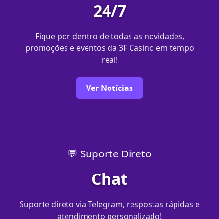
24/7
Fique por dentro de todas as novidades,
promoções e eventos da 3F Casino em tempo
real!
Ver Notícias
💬 Suporte Direto
Chat
Suporte direto via Telegram, respostas rápidas e
atendimento personalizado!