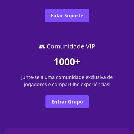
Falar Suporte
👥 Comunidade VIP
1000+
Junte-se a uma comunidade exclusiva de
jogadores e compartilhe experiências!
Entrar Grupo