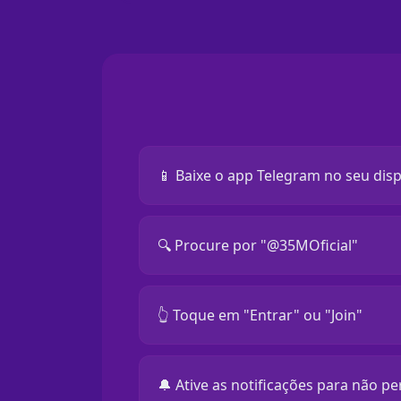
📱 Baixe o app Telegram no seu disp
🔍 Procure por "@35MOficial"
👆 Toque em "Entrar" ou "Join"
🔔 Ative as notificações para não p