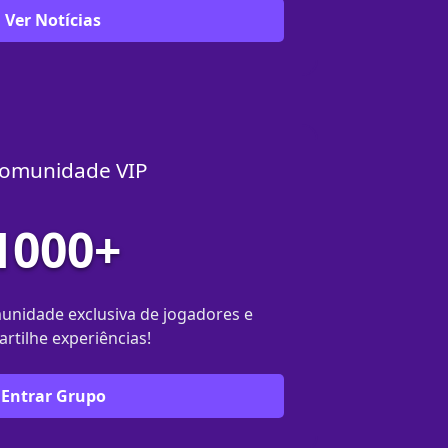
Ver Notícias
Comunidade VIP
1000+
unidade exclusiva de jogadores e
rtilhe experiências!
Entrar Grupo