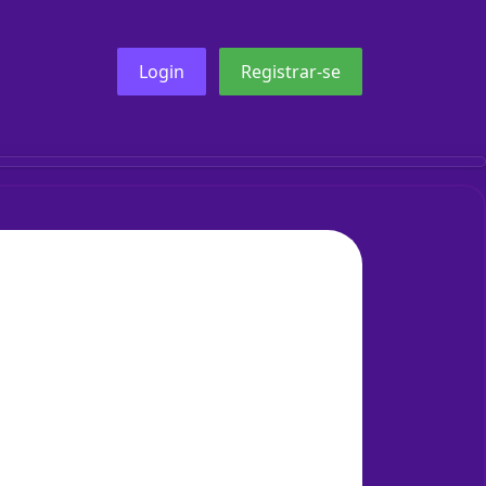
Login
Registrar-se