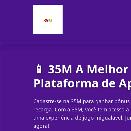
📱 35M A Melhor
Plataforma de A
Cadastre-se na 35M para ganhar bônus 
recarga. Com a 35M, você tem acesso a 
uma experiência de jogo inigualável. J
agora!