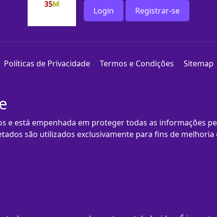
Login
Registrar-se
Políticas de Privacidade
Termos e Condições
Sitemap
de
rios e está empenhada em proteger todas as informações pe
tados são utilizados exclusivamente para fins de melhoria