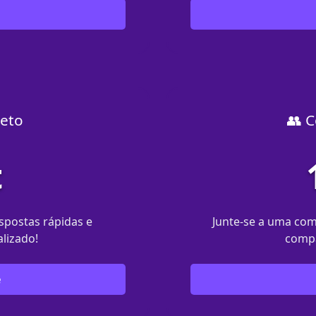
reto
👥 
t
espostas rápidas e
Junte-se a uma com
lizado!
compa
e