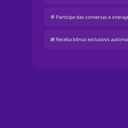
💬 Participe das conversas e interaj
🎁 Receba bônus exclusivos autom