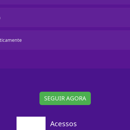
a
aticamente
SEGUIR AGORA
Acessos