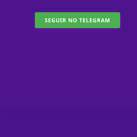
SEGUIR NO TELEGRAM