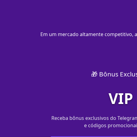
Em um mercado altamente competitivo, a
🎁 Bônus Exclu
VIP
Receba bônus exclusivos do Telegra
e códigos promocionai