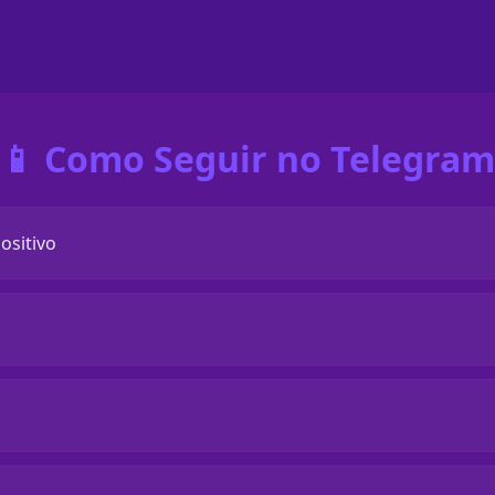
📱 Como Seguir no Telegram
ositivo