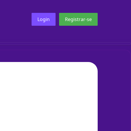
Login
Registrar-se