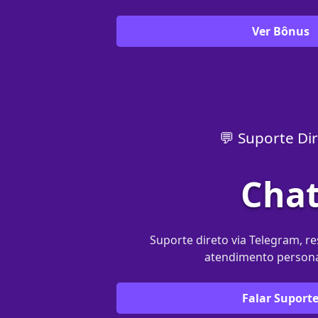
Ver Bônus
💬 Suporte Di
Cha
Suporte direto via Telegram, r
atendimento persona
Falar Suport