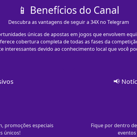
📱 Benefícios do Canal
Descubra as vantagens de seguir a 34X no Telegram
ortunidades únicas de apostas em jogos que envolvem equip
rece cobertura completa de todas as fases da competição, 
e interessantes devido ao conhecimento local que você pod
sivos
📢 Notí
m, promoções especiais
Fique por dentro d
s únicos!
eventos