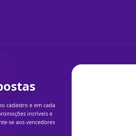
postas
no cadastro e em cada
promoções incríveis e
unte-se aos vencedores