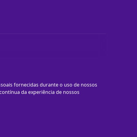
ssoais fornecidas durante o uso de nossos
 contínua da experiência de nossos