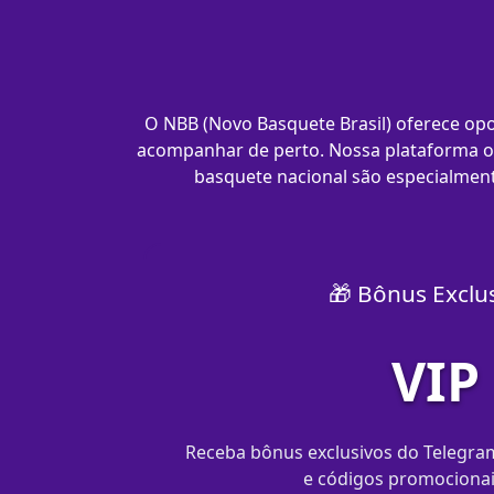
O NBB (Novo Basquete Brasil) oferece op
acompanhar de perto. Nossa plataforma ofe
basquete nacional são especialment
🎁 Bônus Exclu
VIP
Receba bônus exclusivos do Telegra
e códigos promocionai