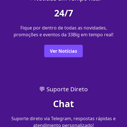
24/7
Fique por dentro de todas as novidades,
promoções e eventos da 33Big em tempo real!
Ver Notícias
💬 Suporte Direto
Chat
Suporte direto via Telegram, respostas rápidas e
atendimento personalizado!