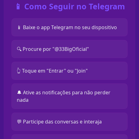
📱 Como Seguir no Telegram
📱 Baixe o app Telegram no seu dispositivo
🔍 Procure por "@33BigOficial"
👆 Toque em "Entrar" ou "Join"
🔔 Ative as notificações para não perder
nada
💬 Participe das conversas e interaja