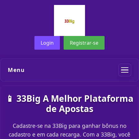
Login
Registrar-se
Menu
📱 33Big A Melhor Plataforma
de Apostas
Cadastre-se na 33Big para ganhar bônus no
cadastro e em cada recarga. Com a 33Big, você