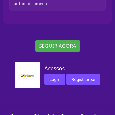
automaticamente
SEGUIR AGORA
Acessos
Login
Registrar-se