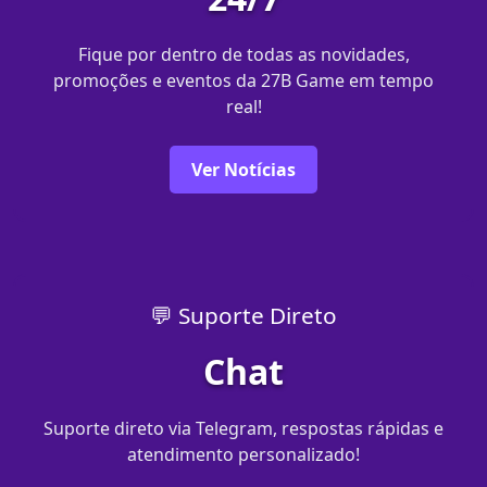
Fique por dentro de todas as novidades,
promoções e eventos da 27B Game em tempo
real!
Ver Notícias
💬 Suporte Direto
Chat
Suporte direto via Telegram, respostas rápidas e
atendimento personalizado!