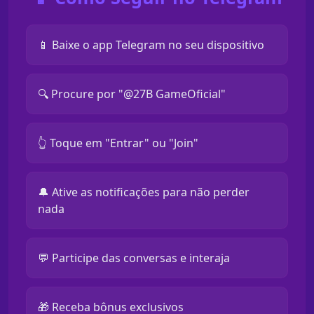
📱 Baixe o app Telegram no seu dispositivo
🔍 Procure por "@27B GameOficial"
👆 Toque em "Entrar" ou "Join"
🔔 Ative as notificações para não perder
nada
💬 Participe das conversas e interaja
🎁 Receba bônus exclusivos