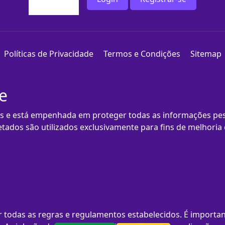
Políticas de Privacidade
Termos e Condições
Sitemap
de
ios e está empenhada em proteger todas as informações pe
tados são utilizados exclusivamente para fins de melhoria
todas as regras e regulamentos estabelecidos. É importan