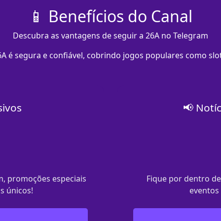
📱 Benefícios do Canal
Descubra as vantagens de seguir a 26A no Telegram
A é segura e confiável, cobrindo jogos populares como slot
sivos
📢 Notí
m, promoções especiais
Fique por dentro d
s únicos!
eventos