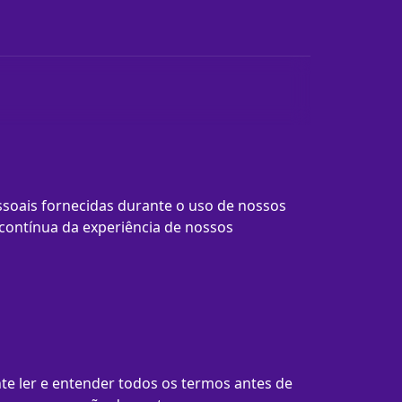
ssoais fornecidas durante o uso de nossos
 contínua da experiência de nossos
te ler e entender todos os termos antes de