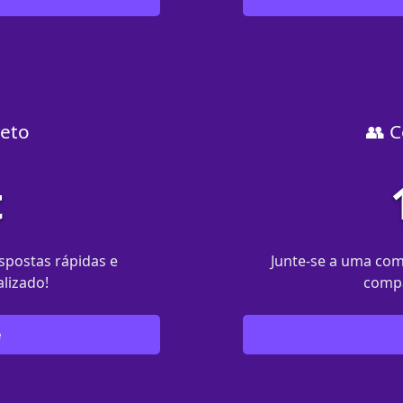
reto
👥 
t
espostas rápidas e
Junte-se a uma com
lizado!
compa
e