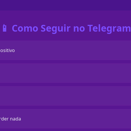
📱 Como Seguir no Telegram
ositivo
erder nada