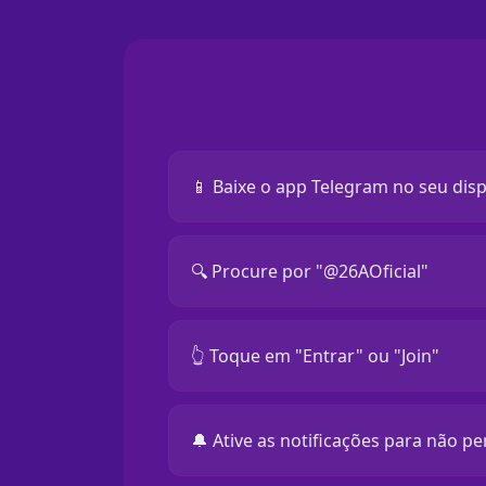
📱 Baixe o app Telegram no seu disp
🔍 Procure por "@26AOficial"
👆 Toque em "Entrar" ou "Join"
🔔 Ative as notificações para não p