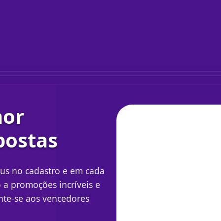
hor
postas
us no cadastro e em cada
 a promoções incríveis e
unte-se aos vencedores