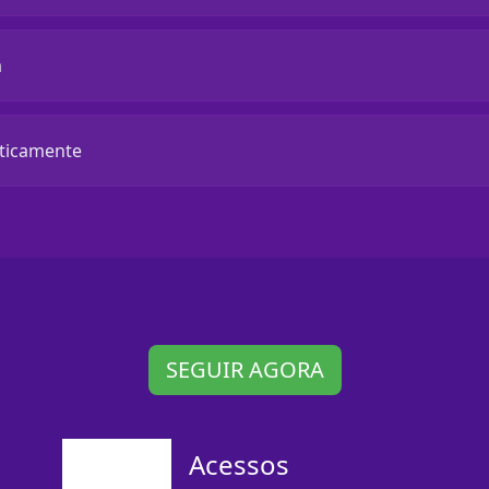
a
aticamente
SEGUIR AGORA
Acessos