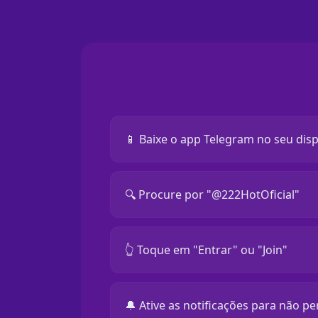
📱 Baixe o app Telegram no seu disp
🔍 Procure por "@222HotOficial"
👆 Toque em "Entrar" ou "Join"
🔔 Ative as notificações para não p