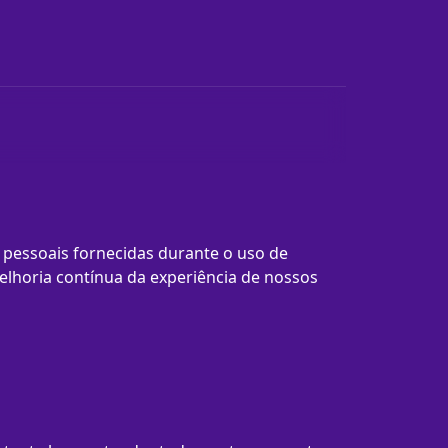
 pessoais fornecidas durante o uso de
elhoria contínua da experiência de nossos