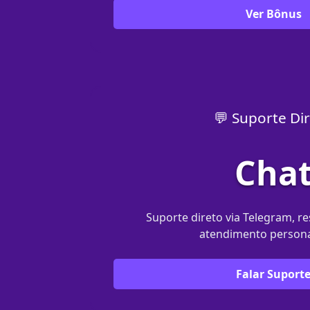
Ver Bônus
💬 Suporte Di
Cha
Suporte direto via Telegram, r
atendimento persona
Falar Suport