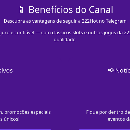
📱 Benefícios do Canal
Descubra as vantagens de seguir a 222Hot no Telegram
uro e confiável — com clássicos slots e outros jogos da 22
qualidade.
sivos
📢 Notí
m, promoções especiais
Fique por dentro d
s únicos!
eventos d