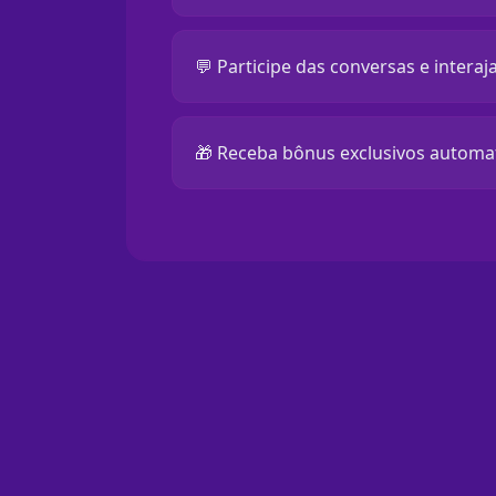
💬 Participe das conversas e interaj
🎁 Receba bônus exclusivos autom