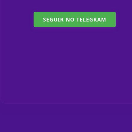
SEGUIR NO TELEGRAM