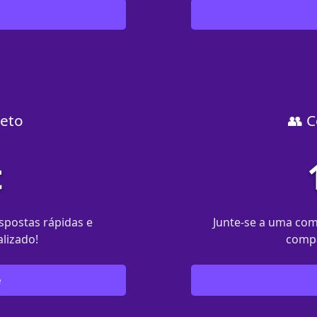
reto
👥 
t
espostas rápidas e
Junte-se a uma com
lizado!
compa
e