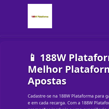
📱 188W Platafo
Melhor Platafor
Apostas
Cadastre-se na 188W Plataforma para g
e em cada recarga. Com a 188W Platafo