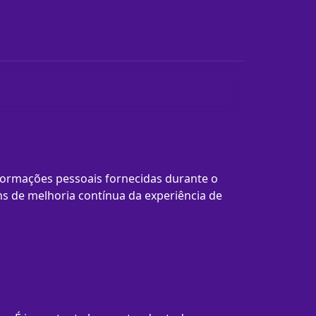
formações pessoais fornecidas durante o
ns de melhoria contínua da experiência de