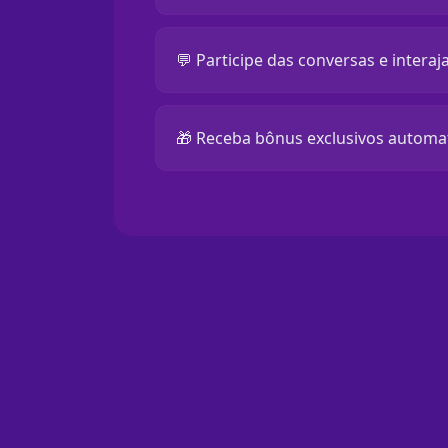
💬 Participe das conversas e interaj
🎁 Receba bônus exclusivos autom