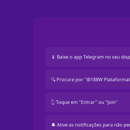
📱 Baixe o app Telegram no seu disp
🔍 Procure por "@188W PlataformaO
👆 Toque em "Entrar" ou "Join"
🔔 Ative as notificações para não p