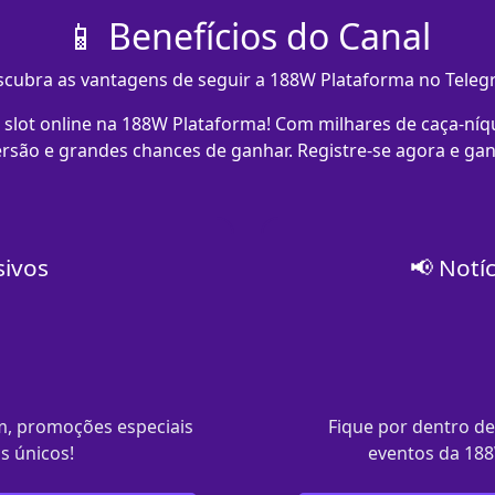
📱 Benefícios do Canal
cubra as vantagens de seguir a 188W Plataforma no Tele
lot online na 188W Plataforma! Com milhares de caça-níqu
ersão e grandes chances de ganhar. Registre-se agora e gan
sivos
📢 Notí
m, promoções especiais
Fique por dentro d
s únicos!
eventos da 188