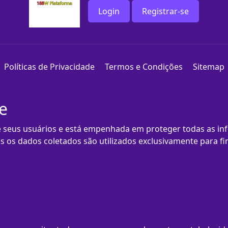
Login
Registrar-se
Políticas de Privacidade
Termos e Condições
Sitemap
de
de seus usuários e está empenhada em proteger todas as in
 os dados coletados são utilizados exclusivamente para fi