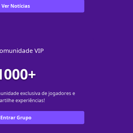
Ver Notícias
Comunidade VIP
1000+
unidade exclusiva de jogadores e
rtilhe experiências!
Entrar Grupo