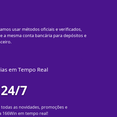
mos usar métodos oficiais e verificados,
e a mesma conta bancária para depósitos e
ceiro.
cias em Tempo Real
24/7
e todas as novidades, promoções e
a 166Win em tempo real!