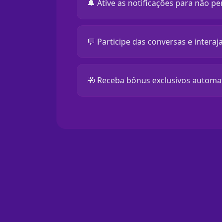
🔔 Ative as notificações para não p
💬 Participe das conversas e interaj
🎁 Receba bônus exclusivos autom