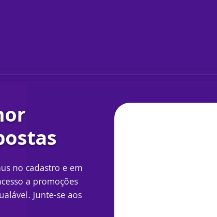
hor
postas
us no cadastro e em
acesso a promoções
ualável. Junte-se aos