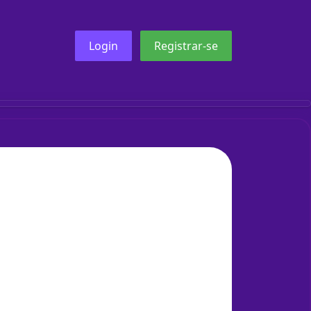
Login
Registrar-se