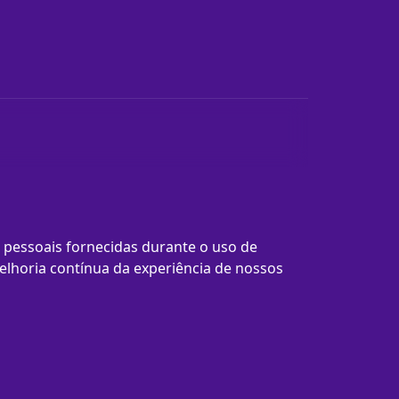
 pessoais fornecidas durante o uso de
elhoria contínua da experiência de nossos