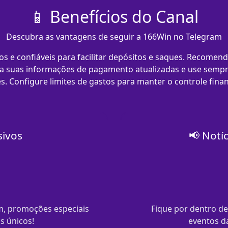
📱 Benefícios do Canal
Descubra as vantagens de seguir a 166Win no Telegram
e confiáveis para facilitar depósitos e saques. Recomenda
a suas informações de pagamento atualizadas e use sempr
s. Configure limites de gastos para manter o controle finan
sivos
📢 Notí
m, promoções especiais
Fique por dentro d
s únicos!
eventos d