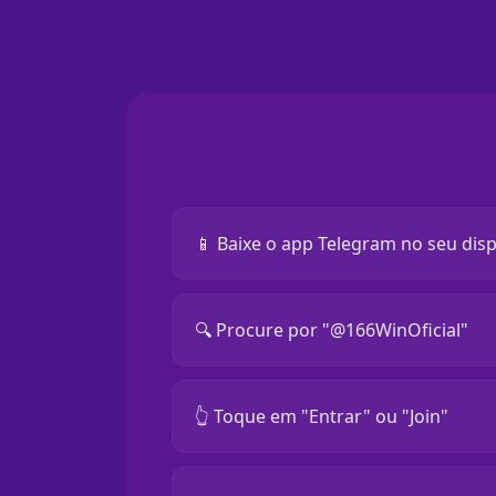
📱 Baixe o app Telegram no seu disp
🔍 Procure por "@166WinOficial"
👆 Toque em "Entrar" ou "Join"