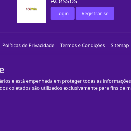
Acessos
Login
Registrar-se
Políticas de Privacidade
Termos e Condições
Sitemap
de
uários e está empenhada em proteger todas as informações
os coletados são utilizados exclusivamente para fins de m