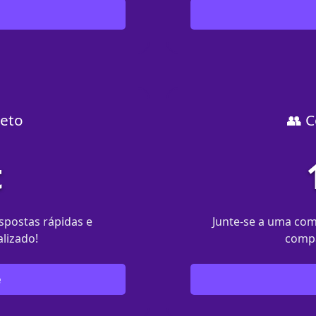
reto
👥 
t
espostas rápidas e
Junte-se a uma com
lizado!
compa
e