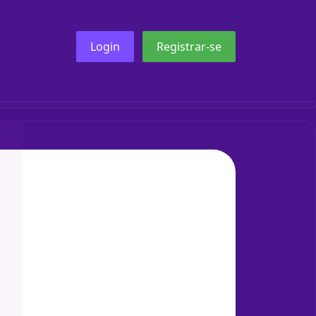
Login
Registrar-se