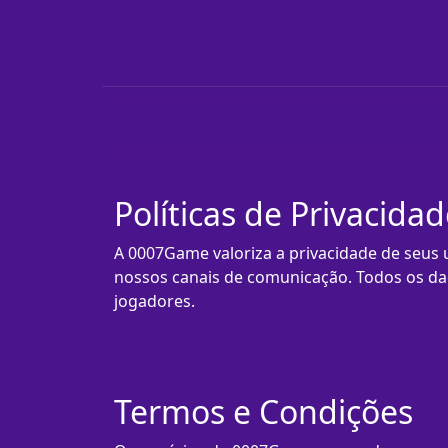
Políticas de Privacida
A 0007Game valoriza a privacidade de seus
nossos canais de comunicação. Todos os dad
jogadores.
Termos e Condições