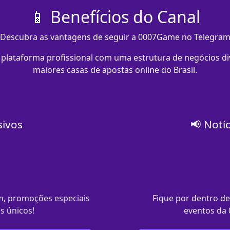
📱 Benefícios do Canal
Descubra as vantagens de seguir a 0007Game no Telegra
lataforma profissional com uma estrutura de negócios div
maiores casas de apostas online do Brasil.
sivos
📢 Notí
m, promoções especiais
Fique por dentro d
s únicos!
eventos da