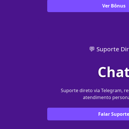
Ver Bônus
💬 Suporte Di
Cha
Suporte direto via Telegram, r
atendimento persona
Falar Suport