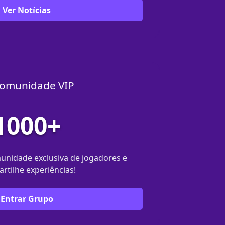
Ver Notícias
Comunidade VIP
1000+
unidade exclusiva de jogadores e
rtilhe experiências!
Entrar Grupo