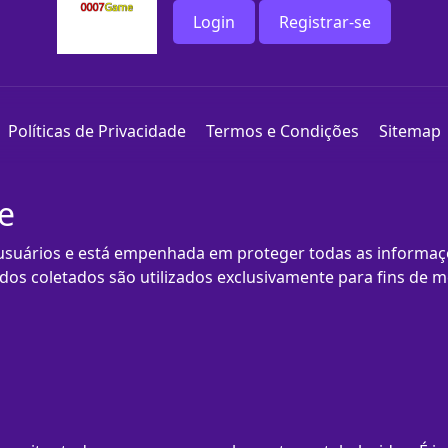
Login
Registrar-se
Políticas de Privacidade
Termos e Condições
Sitemap
de
 usuários e está empenhada em proteger todas as informaç
os coletados são utilizados exclusivamente para fins de m